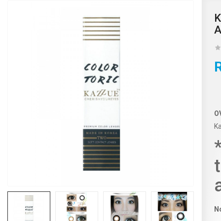
K
A
O
Ka
No