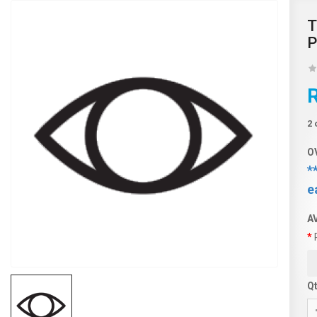
T
2 
O
*
e
A
Q