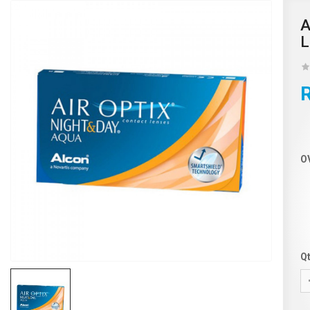
A
L
O
Q